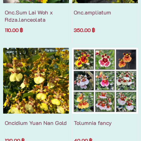
Onc.Sum Lai Woh x
Onc.ampliatum
Rdza.lanceolata
110.00 ฿
350.00 ฿
Oncidium Yuan Nan Gold
Tolumnia fancy
120.00 ฿
40.00 ฿