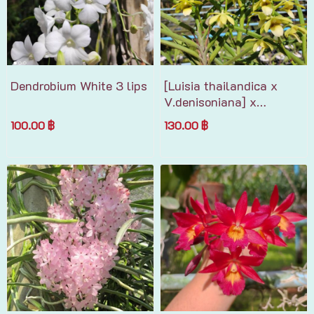
Dendrobium White 3 lips
[Luisia thailandica x
V.denisoniana] x
Chri.vietnamica
100.00 ฿
130.00 ฿