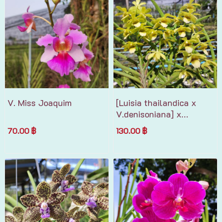
V. Miss Joaquim
[Luisia thailandica x
V.denisoniana] x
Chri.vietnamica
70.00 ฿
130.00 ฿