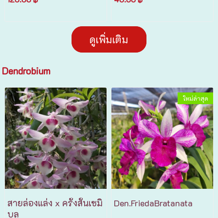
ดูเพิ่มเติม
Dendrobium
ใหม่ล่าสุด
สายล่องแล่ง x ครั่งสั้นเซมิ
Den.FriedaBratanata
บลู