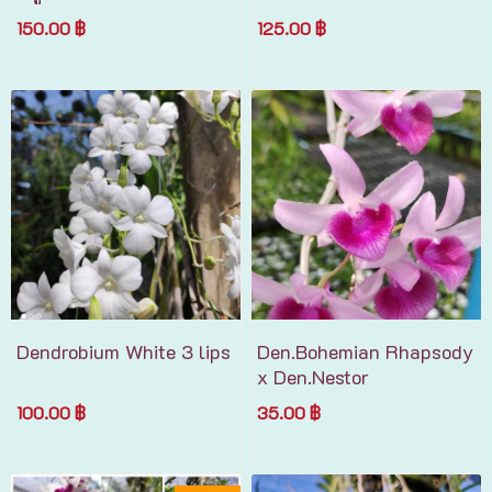
150.00 ฿
125.00 ฿
Dendrobium White 3 lips
Den.Bohemian Rhapsody
x Den.Nestor
100.00 ฿
35.00 ฿