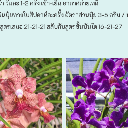
้ำ วันละ 1-2 ครั้ง เช้า-เย็น อากาศถ่ายเทดี
พ่นปุ๋ยทางใบสัปดาห์ละครั้ง อัตราส่วนปุ๋ย 3-5 กรัม / น
สูตรเสมอ 21-21-21 สลับกับสูตรขั้นบันได 16-21-27