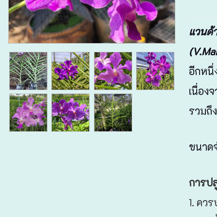
แวนด้า
(V.Ma
อีกหนึ
เนื่องจ
รวมถึง
ขนาดจำ
การปลู
1. คว