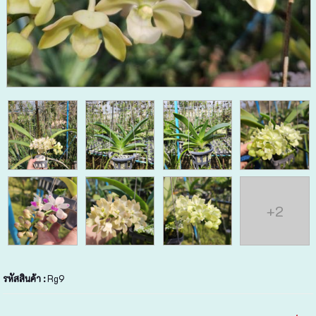
+2
รหัสสินค้า :
Rg9