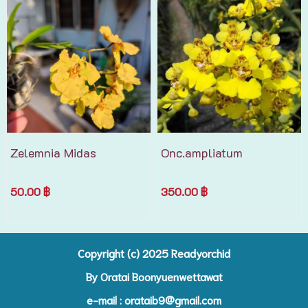
Zelemnia Midas
Onc.ampliatum
50.00 ฿
350.00 ฿
Copyright (c) 2025 R
eadyorchid
By Oratai Boonyuenwettawat
e-mail :
orataib9@gmail.com