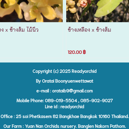
ง x ช้างส้ม ไม้นิ้ว
ช้างเหลือง x ช้างส้ม
120.00 ฿
Copyright (c) 2025 R
eadyorchid
By Oratai Boonyuenwettawat
e-mail :
orataib9@gmail.com
Mobile Phone: 089-019-5504 , 085-902-9027
Line id : readyorchid
Office : 25 soi Phetkasem 82 Bangkhae Bangkok 10160 Thailand.
Our Farm : Yuan Nan Orchids nursery. Banglen Nakorn Pathom.