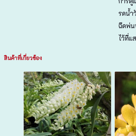
การดู
รดน้ำว
ฉีดพ่น
ไว้ที
สินค้าที่เกี่ยวข้อง