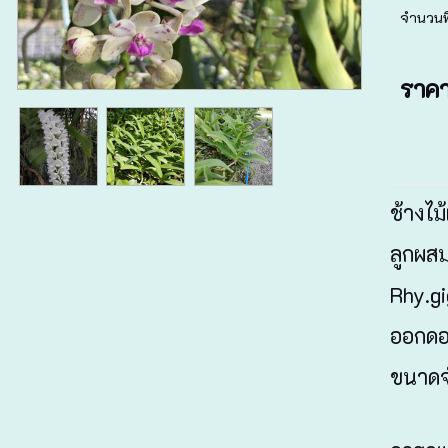
จำนวนที
ราค
ช้างไม้
ลูกผสม
Rhy.gi
ออกดอก
ขนาดจำ