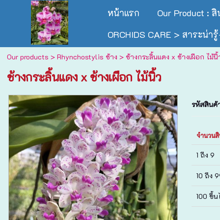
หน้าแรก
Our Product : ส
ORCHIDS CARE > สาระน่ารู้-
Our products
>
Rhynchostylis ช้าง
> ช้างกระลิ้นแดง x ช้างเผือก ไม้นิ้
ช้างกระลิ้นแดง x ช้างเผือก ไม้นิ้ว
รหัสสินค้
จำนวนสิ
1 ถึง 9
10 ถึง 
100 ขึ้น