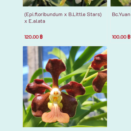
(Epi.floribundum x B.Little Stars)​
Bc.Yuan​
x​ E.alata
120.00 ฿
100.00 ฿