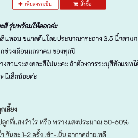
เพิ่มลงรถเข็น
สั่งซื้อ
ะสี รุ่นพร้อมให้ดอกค่ะ
กลิ่นหอม ขนาดต้นโดยประมาณกระถาง 3.5 นิ้วตามภ
กช่วงเดือนมกราคม ของทุกปี
 ทางสวนจะส่งคละสีไปนะคะ ถ้าต้องการระบุสีทักแชทได
หนิเล็กน้อยค่ะ
กเลี้ยง
รปลูกที่แสงรำไร หรือ พรางแสงประมาณ 50-60%
้ำ วันละ 1-2 ครั้ง เช้า-เย็น อากาศถ่ายเทดี