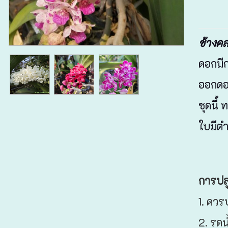
ช้างคล
ดอกมี
ออกดอ
ชุดนี้
ใบมีตำ
การปลู
1. คว
2. รดน