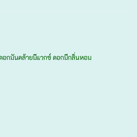
ลีบดอกมันคล้ายมีแวกซ์ ดอกมีกลิ่นหอม