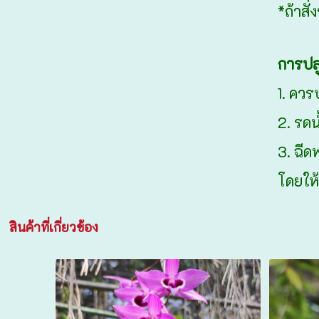
*ถ้าสั
การปลู
1. คว
2. รดน
3. ฉีด
โดยให้
สินค้าที่เกี่ยวข้อง