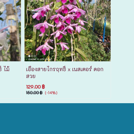
 ไม้
เอื้องสายไกรฤทธิ์ x เนสเตอร์ ดอก
สวย
129.00 ฿
(-14%)
150.00 ฿