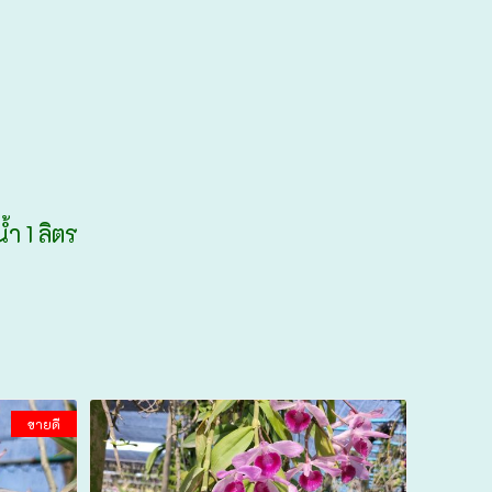
น้ำ 1 ลิตร
ขายดี