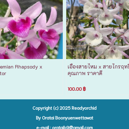
emian Rhapsody x
เอื้องสายไหม x สายไกรฤทธิ์
tor
คุณภาพ ราคาดี
100.00 ฿
Copyright (c) 2025 R
eadyorchid
By Oratai Boonyuenwettawat
e-mail :
orataib9@gmail.com