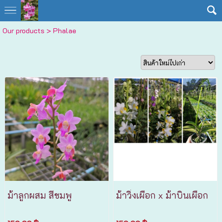
Our products
>
Phalae
ม้าลูกผสม สีชมพู
ม้าวิ่งเผือก x ม้าบินเผือก