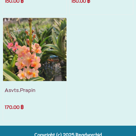
150.00 ฿
150.00 ฿
Asvts.Prapin
170.00 ฿
Copyright (c) 2025 R
eadyorchid