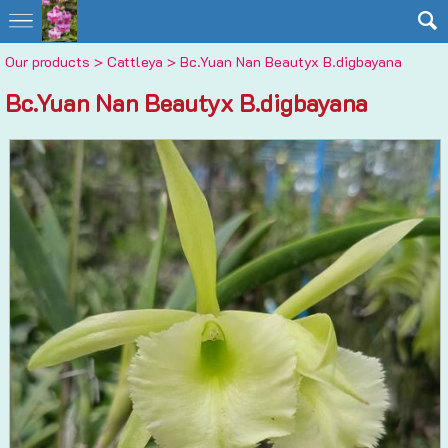
Our products
>
Cattleya
> Bc.Yuan Nan Beautyx B.digbayana
Bc.Yuan Nan Beautyx B.digbayana