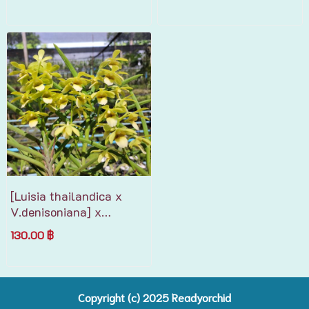
[Luisia thailandica x
V.denisoniana] x
Chri.vietnamica
130.00 ฿
Copyright (c) 2025 R
eadyorchid