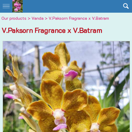
Our products
>
Vanda
> V.Paksorn Fragrance x V.Batram
V.Paksorn Fragrance x V.Batram