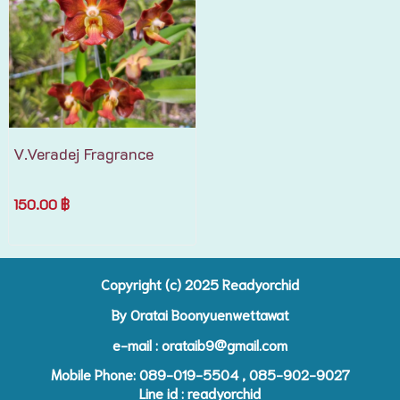
V.Veradej Fragrance
150.00 ฿
Copyright (c) 2025 R
eadyorchid
By Oratai Boonyuenwettawat
e-mail :
orataib9@gmail.com
Mobile Phone: 089-019-5504 , 085-902-9027
Line id : readyorchid