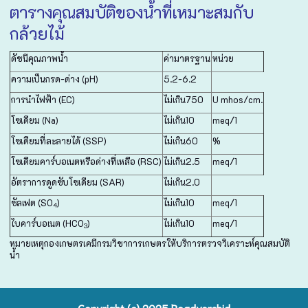
ตารางคุณสมบัติของน้ำที่เหมาะสมกับ
กล้วยไม้
ดัชนีคุณภาพน้ำ
ค่ามาตรฐาน
หน่วย
ความเป็นกรด-ด่าง (pH)
5.2-6.2
การนำไฟฟ้า (EC)
ไม่เกิน750
U mhos/cm.
โซเดียม (Na)
ไม่เกิน10
meq/1
โซเดียมที่ละลายได้ (SSP)
ไม่เกิน60
%
โซเดียมคาร์บอเนตหรือด่างที่เหลือ (RSC)
ไม่เกิน2.5
meq/1
อัตราการดูดซับโซเดียม (SAR)
ไม่เกิน2.0
ซัลเฟต (SO
)
ไม่เกิน10
meq/1
4
ไบคาร์บอเนต (HCO
)
ไม่เกิน10
meq/1
3
หมายเหตุกองเกษตรเคมีกรมวิชาการเกษตรให้บริการตรวจวิเคราะห์คุณสมบัติ
น้ำ
Copyright (c) 2025 R
eadyorchid